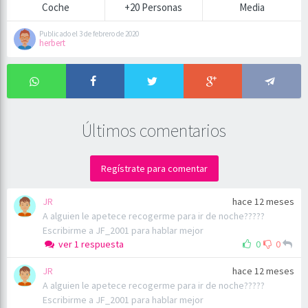
Coche
+20 Personas
Media
Publicado el 3 de febrero de 2020
herbert
Últimos comentarios
Regístrate para comentar
JR
hace 12 meses
A alguien le apetece recogerme para ir de noche?????
Escribirme a JF_2001 para hablar mejor
ver 1 respuesta
0
0
JR
hace 12 meses
A alguien le apetece recogerme para ir de noche?????
Escribirme a JF_2001 para hablar mejor