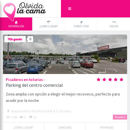
INFORMACIÓN
¿COMO LLEGAR?
STREET VIEW
VOLVER
+
×
0
-
›
Picaderos en Asturias
Parking del centro comercial
Zona amplia con opción a elegir el mejor recoveco, perfecto para
acudir por la noche
Autovía Ruta de la Plata KM. 4,5, Paredes
4.4k
0
12
Picadero
¿COMO LLEGAR?
CAPACIDAD
INTIMIDAD