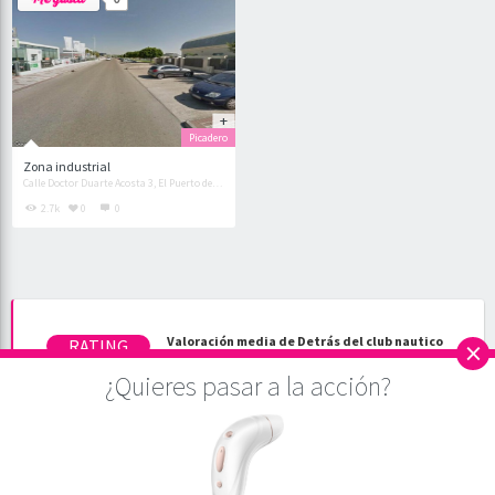
Picadero
Zona industrial
Calle Doctor Duarte Acosta 3, El Puerto de Santa María
2.7k
0
0
×
Valoración media de Detrás del club nautico
de El Puerto de Santa María - Picadero en
Cádiz
¿Quieres pasar a la acción?
Descripción:
Picadero situado en Avenida de la
Bajamar 11, El Puerto de Santa María ✅. Intimidad Alta con capacidad
para 5-10 personas. Deje su opinión.
Autor:
Olvidalacama
.
Puntuación:
5
/
5