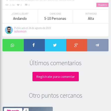
2.9k
0
0
Picadero
¿COMO LLEGAR?
CAPACIDAD
INTIMIDAD
Andando
5-10 Personas
Alta
Publicado el 24 de agosto de 2019
solomon
Últimos comentarios
Regístrate para comentar
Otro puntos cercanos
0