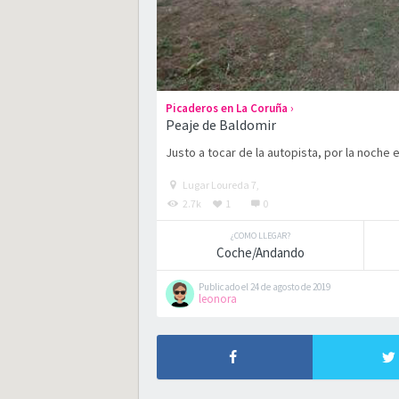
›
Picaderos en La Coruña
Peaje de Baldomir
Justo a tocar de la autopista, por la noche 
Lugar Loureda 7,
2.7k
1
0
¿COMO LLEGAR?
Coche/Andando
Publicado el 24 de agosto de 2019
leonora