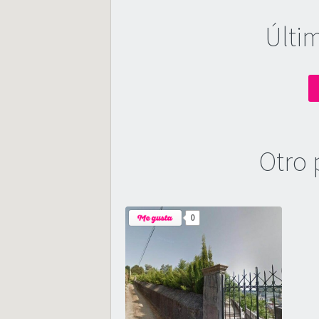
Últi
Otro 
0