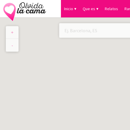
Inicio
Que es
Relatos
Ra
+
×
-