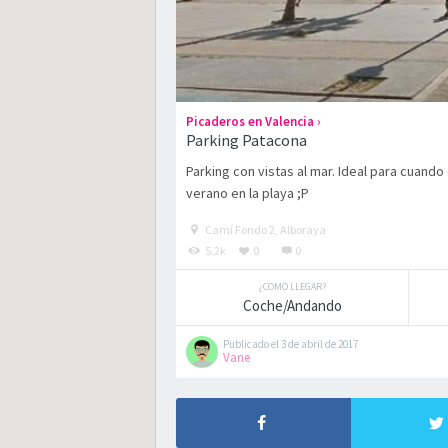
›
Picaderos en Valencia
Parking Patacona
Parking con vistas al mar. Ideal para cuand
verano en la playa ;P
Camí Fondo 2, Alboraya
5.2k
0
0
¿COMO LLEGAR?
Coche/Andando
Publicado el 3 de abril de 2017
Vane