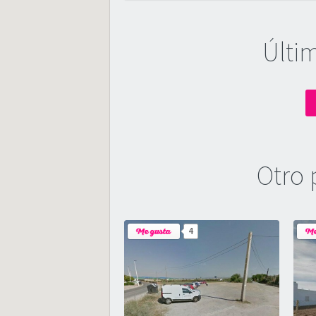
Últi
Otro 
4