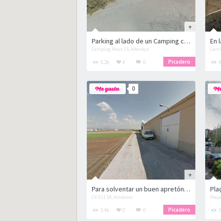
Parking al lado de un Camping cerca de la Playa
En 
Camping Playa 15, Alboraya
Camí 
Picadero
5.2k
4
0
4
0
Para solventar un buen apretón sexual
Pla
CV-311 54, Almácera
Plaça
Picadero
3.4k
0
0
5