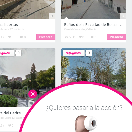
las huertas
Baños de la Facultad de Bellas Artes
de Vera 67, València
Camí de Vera s/n, València
Picadero
Picadero
.1k
0
0
5.3k
0
0
0
3
×
DOGGING
CRUISING
¿Quieres pasar a la acción?
ça del Cedre
Parque de Aroya
 del Cedre 12, València
Plaza Organista Cabo 5, Valencia
Picadero
Picadero
.3k
0
0
13.5k
3
14