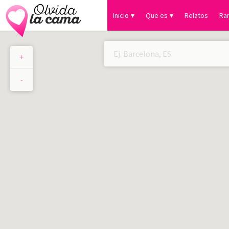
Inicio
Que es
Relatos
Ra
+
×
-