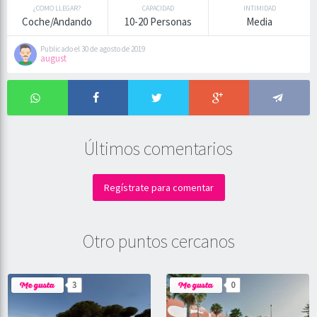
¿COMO LLEGAR?
CAPACIDAD
INTIMIDAD
Coche/Andando
10-20 Personas
Media
Publicado el 30 de agosto de 2019
august
Últimos comentarios
Regístrate para comentar
Otro puntos cercanos
3
0