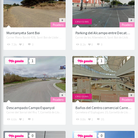
CRUISING
Picadero
Picadero
Muntanyeta Sant Boi
Parking del Alcampo entre Decathlon y Leroy Merlin
Carrer Riera Basté 43B, Sant Boi de Llobregat
Carrer de les Alberedes 6, Sant Boi de Llobregat
7.3k
3
3
8.1k
0
0
1
1
CRUISING
Picadero
Picadero
Descampado Campo Espanyol
Baños del Centro comercial Carrefour de Cornellà
Carrer del Sorral del Riu 7, Cornellà de Llobregat
Carretera d'Esplugues 15, Cornellà de Llobregat
6.6k
1
0
9.8k
1
35
0
0