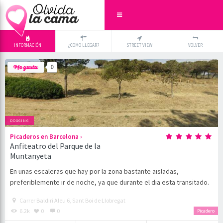
INFORMACIÓN
¿COMO LLEGAR?
STREET VIEW
VOLVER
+
×
0
-
DOGGING
›
Picaderos en Barcelona
Anfiteatro del Parque de la
Muntanyeta
En unas escaleras que hay por la zona bastante aisladas,
preferiblemente ir de noche, ya que durante el dia esta transitado.
Carrer Baldiri Aleu 6, Sant Boi de Llobregat
6.2k
0
0
Picadero