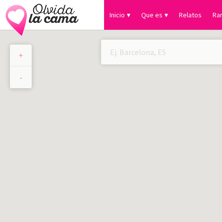
Inicio
Que es
Relatos
Ra
+
×
-