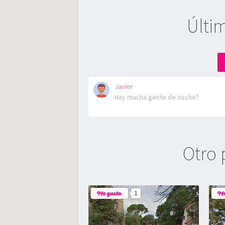
Últi
Javier
Hay mucha gente de noche?
Otro 
1