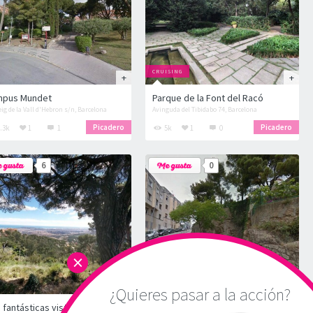
CRUISING
mpus Mundet
Parque de la Font del Racó
ig de la Vall d'Hebron s/n, Barcelona
Avinguda del Tibidabo 74, Barcelona
Picadero
Picadero
.3k
1
1
5k
1
0
6
0
×
¿Quieres pasar a la acción?
Con fantásticas vistas a Barcelona
parc güell