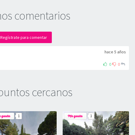
mos comentarios
Regístrate para comentar
hace 5 años
0
0
puntos cercanos
1
1