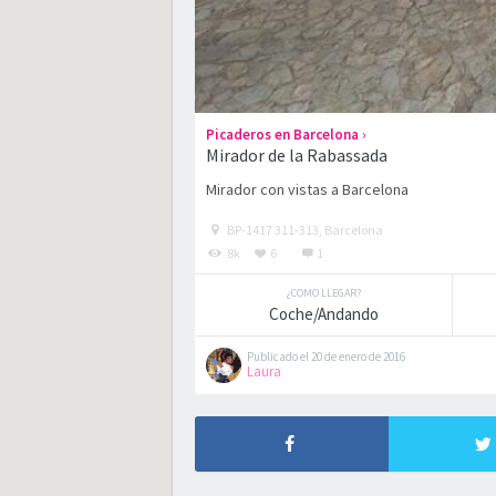
›
Picaderos en Barcelona
Mirador de la Rabassada
Mirador con vistas a Barcelona
BP-1417 311-313, Barcelona
8k
6
1
¿COMO LLEGAR?
Coche/Andando
Publicado el 20 de enero de 2016
Laura