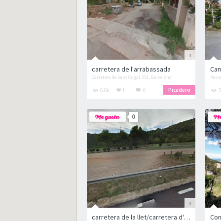
carretera de l'arrabassada
Ca
Carretera de Sant Cugat 351, Barcelona
Passe
Picadero
6.6k
1
0
5
0
carretera de la llet/carretera d'horta/carretera de cerdanyola