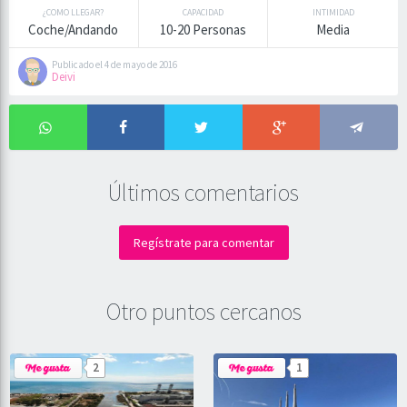
¿COMO LLEGAR?
CAPACIDAD
INTIMIDAD
Coche/Andando
10-20 Personas
Media
Publicado el 4 de mayo de 2016
Deivi
Últimos comentarios
Regístrate para comentar
Otro puntos cercanos
2
1