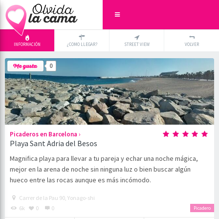
INFORMACIÓN
¿COMO LLEGAR?
STREET VIEW
VOLVER
+
×
0
-
›
Picaderos en Barcelona
Playa Sant Adria del Besos
Magnifica playa para llevar a tu pareja y echar una noche mágica,
mejor en la arena de noche sin ninguna luz o bien buscar algún
hueco entre las rocas aunque es más incómodo.
Carrer de la Pau 90, Yonago-shi
6k
0
0
Picadero