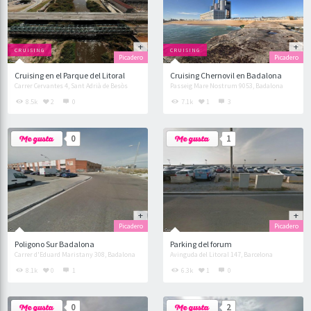
CRUISING
CRUISING
Picadero
Picadero
Cruising en el Parque del Litoral
Cruising Chernovil en Badalona
Carrer Cervantes 4, Sant Adrià de Besòs
Passeig Mare Nostrum 9053, Badalona
8.5k
2
0
7.1k
1
3
0
1
Picadero
Picadero
Poligono Sur Badalona
Parking del forum
Carrer d'Eduard Maristany 308, Badalona
Avinguda del Litoral 147, Barcelona
8.1k
0
1
6.3k
1
0
0
2