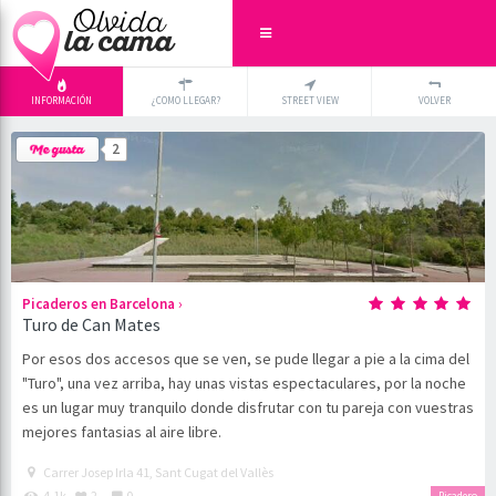
INFORMACIÓN
¿COMO LLEGAR?
STREET VIEW
VOLVER
+
×
2
-
›
Picaderos en Barcelona
Turo de Can Mates
Por esos dos accesos que se ven, se pude llegar a pie a la cima del
"Turo", una vez arriba, hay unas vistas espectaculares, por la noche
es un lugar muy tranquilo donde disfrutar con tu pareja con vuestras
mejores fantasias al aire libre.
Carrer Josep Irla 41, Sant Cugat del Vallès
4.1k
2
0
Picadero