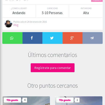
¿COMO LLEGAR?
CAPACIDAD
INTIMIDAD
Andando
5-10 Personas
Alta
Publicado el 24 de enero de 2016
Xtig
Últimos comentarios
Regístrate para comentar
Otro puntos cercanos
4
1