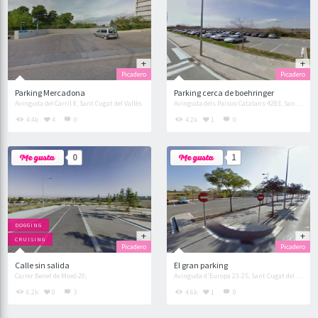
Picadero
Picadero
Parking Mercadona
Parking cerca de boehringer
Avinguda del Carril 8, Sant Cugat del Vallès
Avinguda dels Països Catalans 4283, Sant Cugat del Vallès
4.4k
4
0
4.2k
1
0
0
1
DOGGING
CRUISING
Picadero
Picadero
Calle sin salida
El gran parking
Carrer Benet de Moxó 20,
Avinguda d'Europa 23-25, Sant Cugat del Vallès
6.2k
0
3
4.6k
1
0