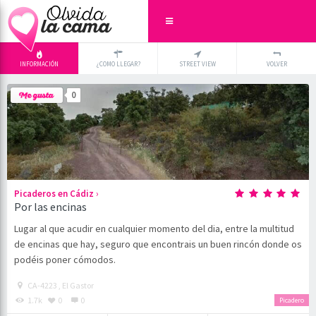
INFORMACIÓN
¿COMO LLEGAR?
STREET VIEW
VOLVER
+
×
0
-
›
Picaderos en Cádiz
Por las encinas
Lugar al que acudir en cualquier momento del dia, entre la multitud
de encinas que hay, seguro que encontrais un buen rincón donde os
podéis poner cómodos.
CA-4223 , El Gastor
1.7k
0
0
Picadero