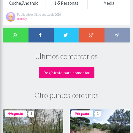
Coche/Andando
1-5 Personas
Media
Publicado el 31 de agosto de 2019
mindy
Últimos comentarios
Regístrate para comentar
Otro puntos cercanos
1
1