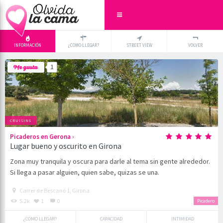
INFORMACIÓN
¿COMO LLEGAR?
STREET VIEW
VOLVER
+
×
1
-
CRUISING
›
Picaderos en Gerona
Lugar bueno y oscurito en Girona
Zona muy tranquila y oscura para darle al tema sin gente alrededor.
Si llega a pasar alguien, quien sabe, quizas se una.
Carrer de Bescanó 1, Girona
5.2k
1
0
Picadero
¿COMO LLEGAR?
CAPACIDAD
INTIMIDAD