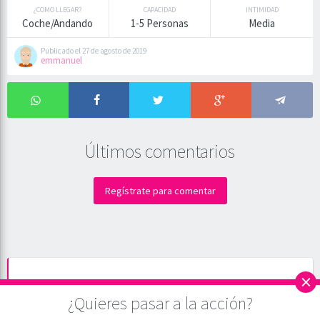
¿COMO LLEGAR?
CAPACIDAD
INTIMIDAD
Coche/Andando
1-5 Personas
Media
Publicado el 27 de agosto de 2019
emmanuel
Últimos comentarios
Regístrate para comentar
×
Valoración media de Folleteo en el polígono -
Picadero en Guipúzcoa
¿Quieres pasar a la acción?
Descripción:
Picadero situado en Erratzu