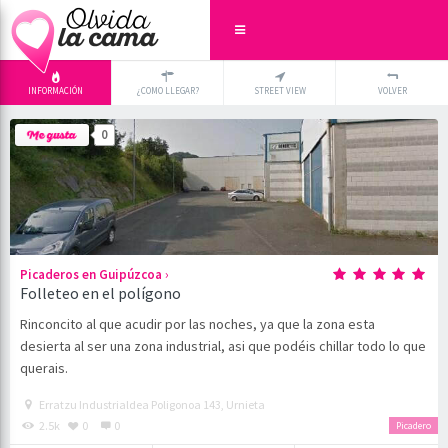
INFORMACIÓN
¿COMO LLEGAR?
STREET VIEW
VOLVER
+
×
0
-
›
Picaderos en Guipúzcoa
Folleteo en el polígono
Rinconcito al que acudir por las noches, ya que la zona esta
desierta al ser una zona industrial, asi que podéis chillar todo lo que
querais.
Erratzu Industrialdea Poligonoa 143, Urnieta
2.5k
0
0
Picadero