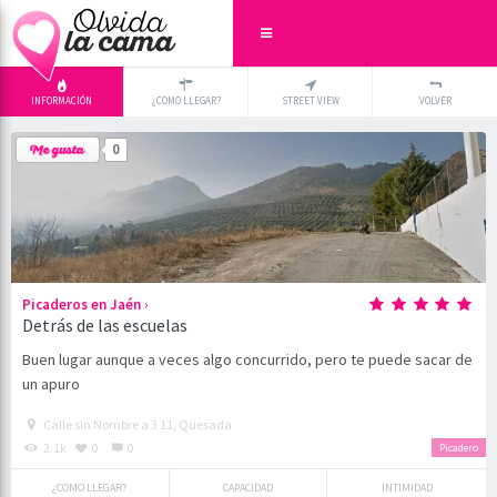
INFORMACIÓN
¿COMO LLEGAR?
STREET VIEW
VOLVER
+
×
0
-
›
Picaderos en Jaén
Detrás de las escuelas
Buen lugar aunque a veces algo concurrido, pero te puede sacar de
un apuro
Calle sin Nombre a 3 11, Quesada
2.1k
0
0
Picadero
¿COMO LLEGAR?
CAPACIDAD
INTIMIDAD