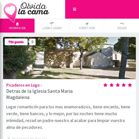
INFORMACIÓN
¿COMO LLEGAR?
STREET VIEW
VOLVER
+
×
0
-
›
Picaderos en Lugo
Detras de la Iglesia Santa Maria
Magdalena
Lugar romanticón para los mas enamoradizos, tiene encanto, tiene
verde, tiene bancos, y lo mejor, por las noches tiene mucha
intimidad, rezad un padre nuestro al acabar para limpiar vuestra
alma de pecadores.
Rua Iglesia 9A, Baralla