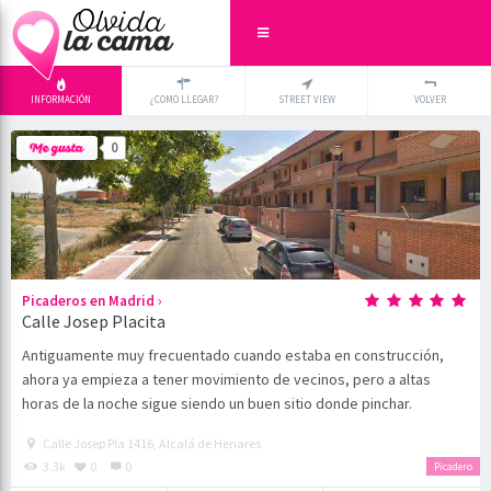
INFORMACIÓN
¿COMO LLEGAR?
STREET VIEW
VOLVER
+
×
0
-
›
Picaderos en Madrid
Calle Josep Placita
Antiguamente muy frecuentado cuando estaba en construcción,
ahora ya empieza a tener movimiento de vecinos, pero a altas
horas de la noche sigue siendo un buen sitio donde pinchar.
Calle Josep Pla 1416, Alcalá de Henares
3.3k
0
0
Picadero