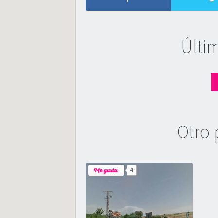
Últi
Otro 
4