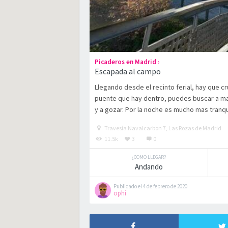
›
Picaderos en Madrid
Escapada al campo
Llegando desde el recinto ferial, hay que c
puente que hay dentro, puedes buscar a ma
y a gozar. Por la noche es mucho mas tranqui
Travesía Navalcarbon 7, Las Rozas de Madrid
11.5k
3
0
¿COMO LLEGAR?
Andando
Publicado el 4 de febrero de 2020
ophi