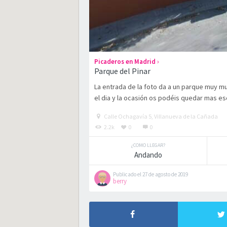
›
Picaderos en Madrid
Parque del Pinar
La entrada de la foto da a un parque muy 
el dia y la ocasión os podéis quedar mas es
Calle Ochagavía 5, Villanueva de la Cañada
2.2k
0
0
¿COMO LLEGAR?
Andando
Publicado el 27 de agosto de 2019
berry