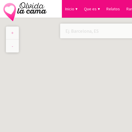
Inicio
Que es
Relatos
Ra
+
×
-