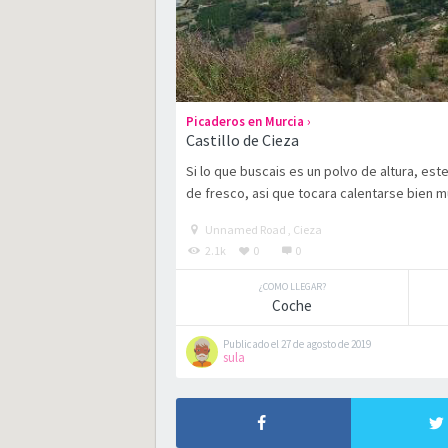
›
Picaderos en Murcia
Castillo de Cieza
Si lo que buscais es un polvo de altura, est
de fresco, asi que tocara calentarse bien 
Unnamed Road , Cieza
2.1k
0
0
¿COMO LLEGAR?
Coche
Publicado el 27 de agosto de 2019
sula