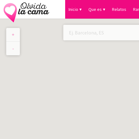
Inicio
Que es
Relatos
Ra
+
×
-