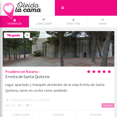
INFORMACIÓN
¿COMO LLEGAR?
STREET VIEW
VOLVER
+
×
0
-
›
Picaderos en Navarra
Ermita de Santa Quiteria
Lugar apartado y tranquilo alrededor de la vieja Ermita de Santa
Quiteria, tanto en coche como andando.
Paseo de los Poetas 12, Tudela
1.9k
0
0
Picadero
¿COMO LLEGAR?
CAPACIDAD
INTIMIDAD