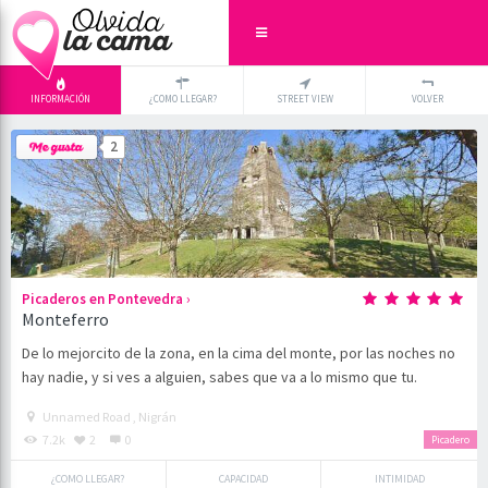
INFORMACIÓN
¿COMO LLEGAR?
STREET VIEW
VOLVER
+
×
2
-
›
Picaderos en Pontevedra
Monteferro
De lo mejorcito de la zona, en la cima del monte, por las noches no
hay nadie, y si ves a alguien, sabes que va a lo mismo que tu.
Unnamed Road , Nigrán
7.2k
2
0
Picadero
¿COMO LLEGAR?
CAPACIDAD
INTIMIDAD