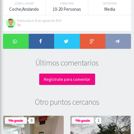
¿COMO LLEGAR?
CAPACIDAD
INTIMIDAD
Coche/Andando
10-20 Personas
Media
Publicado el 31 de agosto de 2019
hy
Últimos comentarios
Regístrate para comentar
Otro puntos cercanos
0
1