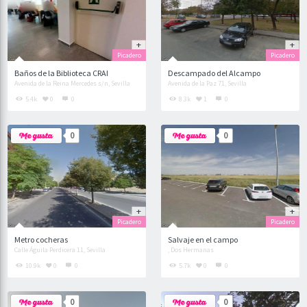
Picadero
Picadero
Baños de la Biblioteca CRAI
Descampado del Alcampo
Avenida de la Reina Mercedes s/n, Sevilla
Avenida de la Paz 71, Sevilla
5.4k
0
0
8.3k
1
0
0
0
Picadero
Picadero
Metro cocheras
Salvaje en el campo
Calle Águila Perdicera 11, Sevilla
, Dos Hermanas
10.9k
0
0
5.7k
0
0
0
0