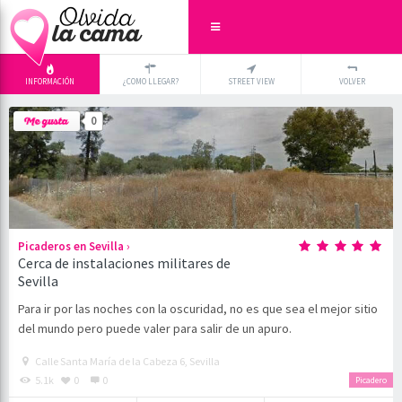
INFORMACIÓN
¿COMO LLEGAR?
STREET VIEW
VOLVER
+
×
0
-
›
Picaderos en Sevilla
Cerca de instalaciones militares de
Sevilla
Para ir por las noches con la oscuridad, no es que sea el mejor sitio
del mundo pero puede valer para salir de un apuro.
Calle Santa María de la Cabeza 6, Sevilla
5.1k
0
0
Picadero