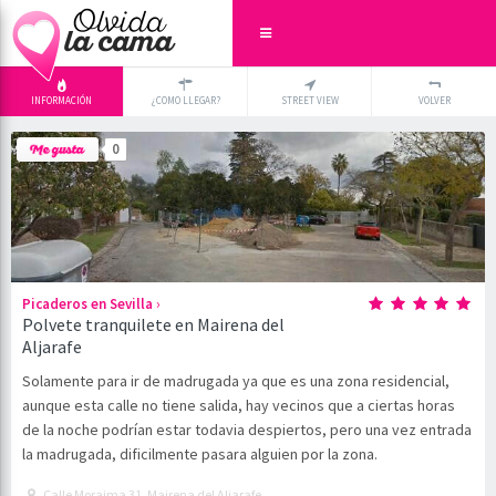
INFORMACIÓN
¿COMO LLEGAR?
STREET VIEW
VOLVER
+
×
0
-
›
Picaderos en Sevilla
Polvete tranquilete en Mairena del
Aljarafe
Solamente para ir de madrugada ya que es una zona residencial,
aunque esta calle no tiene salida, hay vecinos que a ciertas horas
de la noche podrían estar todavia despiertos, pero una vez entrada
la madrugada, dificilmente pasara alguien por la zona.
Calle Moraima 31, Mairena del Aljarafe