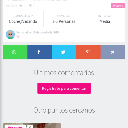
4.9k
0
0
Picadero
¿COMO LLEGAR?
CAPACIDAD
INTIMIDAD
Coche/Andando
1-5 Personas
Media
Publicado el 28 de agosto de 2019
sy
Últimos comentarios
Regístrate para comentar
Otro puntos cercanos
0