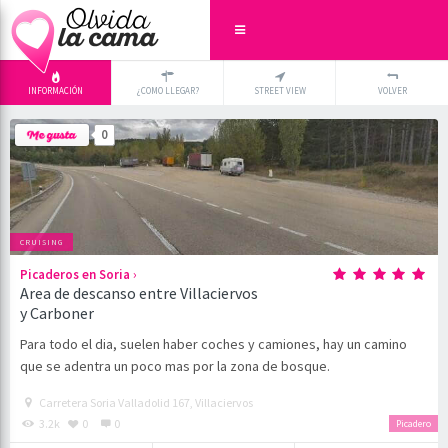
INFORMACIÓN
¿COMO LLEGAR?
STREET VIEW
VOLVER
+
×
0
-
CRUISING
›
Picaderos en Soria
Area de descanso entre Villaciervos
y Carboner
Para todo el dia, suelen haber coches y camiones, hay un camino
que se adentra un poco mas por la zona de bosque.
Carretera Soria Valladolid 167, Villaciervos
3.2k
0
0
Picadero