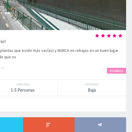
mo!
s plantas que estén más vacías) y NUNCA en rebajas es un buen lugar
de que os
cia
Picadero
CAPACIDAD
INTIMIDAD
1-5 Personas
Baja