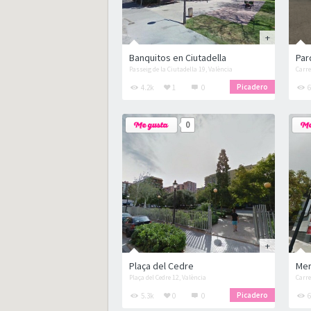
Banquitos en Ciutadella
Par
Passeig de la Ciutadella 19, València
Carre
Picadero
4.2k
1
0
6
0
Plaça del Cedre
Mer
Plaça del Cedre 12, València
Carre
Picadero
5.3k
0
0
6