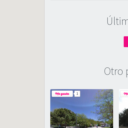
Últi
Otro 
1