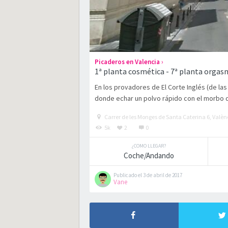
›
Picaderos en Valencia
1ª planta cosmética - 7ª planta orgas
En los provadores de El Corte Inglés (de la
donde echar un polvo rápido con el morbo 
Carrer de les Monges de Santa Caterina 6, Valèn
5k
2
0
¿COMO LLEGAR?
Coche/Andando
Publicado el 3 de abril de 2017
Vane