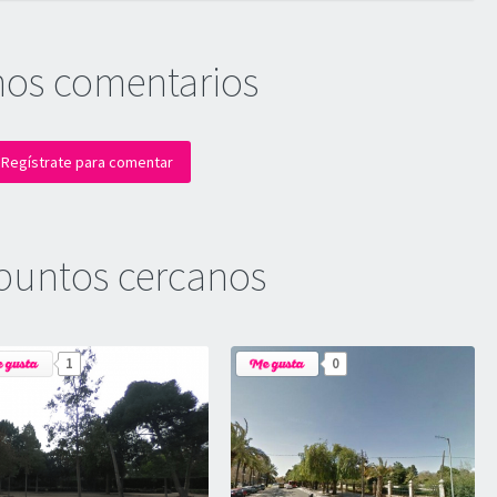
mos comentarios
Regístrate para comentar
puntos cercanos
1
0