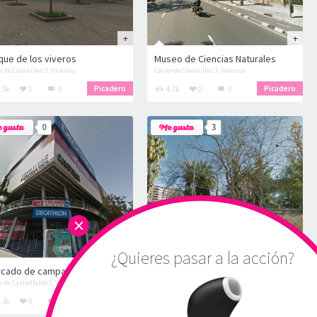
que de los viveros
Museo de Ciencias Naturales
r de Cavanilles 3, València
Carrer de Cavanilles 3, Valencia
Picadero
Picadero
.5k
1
0
4.7k
0
0
0
3
×
DOGGING
CRUISING
¿Quieres pasar a la acción?
cado de campanar
Parque de Aroya
r de Castielfabib 2, València
Plaza Organista Cabo 5, Valencia
Picadero
Picadero
.3k
0
0
13.5k
3
14