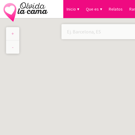
Inicio
Que es
Relatos
Ra
+
×
-