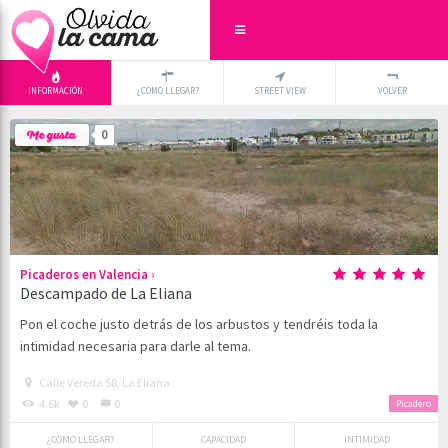
INFORMACIÓN
¿COMO LLEGAR?
STREET VIEW
VOLVER
+
×
0
-
›
Picaderos en Valencia
Descampado de La Eliana
Pon el coche justo detrás de los arbustos y tendréis toda la
intimidad necesaria para darle al tema.
Calle Vereda 58, La Eliana
4.6k
0
0
Picadero
¿COMO LLEGAR?
CAPACIDAD
INTIMIDAD