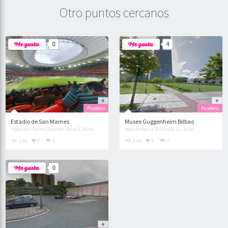
Otro puntos cercanos
0
4
Picadero
Picadero
Estadio de San Mames
Museo Guggenheim Bilbao
Ingeniero Torres Quevedo Plaza 2, Bilbo
Abandoibarra Etorbidea 21, Bilbo
2.8k
0
0
3.4k
4
0
0