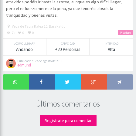
atrevidos podéis ir hasta la azotea, aunque es algo difícil llegar,
pero el esfuerzo merece la pena, ya que tendréis absoluta
tranquilidad y buenas vistas.
Vega de Tapia Kalea 10, Barakaldo
7k
0
0
Picadero
¿COMO LLEGAR?
CAPACIDAD
INTIMIDAD
Andando
+20 Personas
Alta
Publicado el 27 de agosto de 2019
edmund
Últimos comentarios
Regístrate para comentar