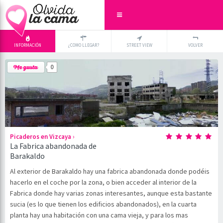
INFORMACIÓN
¿COMO LLEGAR?
STREET VIEW
VOLVER
+
×
0
-
›
Picaderos en Vizcaya
La Fabrica abandonada de
Barakaldo
Al exterior de Barakaldo hay una fabrica abandonada donde podéis
hacerlo en el coche por la zona, o bien acceder al interior de la
Fabrica donde hay varias zonas interesantes, aunque esta bastante
sucia (es lo que tienen los edificios abandonados), en la cuarta
planta hay una habitación con una cama vieja, y para los mas