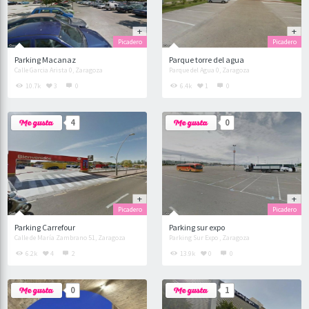
Picadero
Picadero
Parking Macanaz
Parque torre del agua
Calle Garcia Arista 0, Zaragoza
Parque del Agua 0, Zaragoza
10.7k
3
0
6.4k
1
0
4
0
Picadero
Picadero
Parking Carrefour
Parking sur expo
Calle de María Zambrano 51, Zaragoza
Parking Sur Expo , Zaragoza
6.2k
4
2
13.9k
0
0
0
1