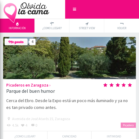
INFORMACIÓN
¿COMO LLEGAR?
STREET VIEW
VOLVER
+
×
4
-
›
Picaderos en Zaragoza
Parque del buen humor
Cerca del Ebro. Desde la Expo está un poco más iluminado y ya no
es tan privado como antes.
Avenida de José Atarés 15, Zaragoza
4.5k
4
0
Picadero
¿COMO LLEGAR?
CAPACIDAD
INTIMIDAD