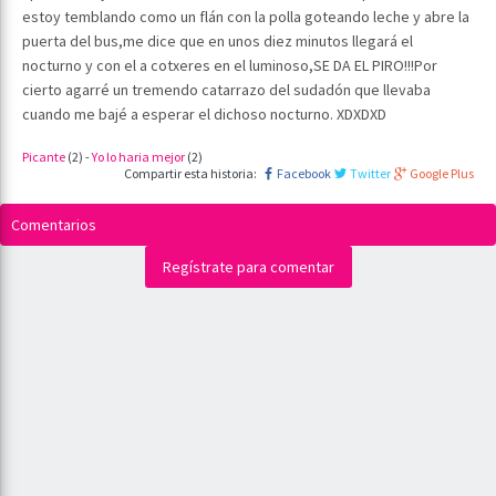
estoy temblando como un flán con la polla goteando leche y abre la
puerta del bus,me dice que en unos diez minutos llegará el
nocturno y con el a cotxeres en el luminoso,SE DA EL PIRO!!!Por
cierto agarré un tremendo catarrazo del sudadón que llevaba
cuando me bajé a esperar el dichoso nocturno. XDXDXD
Picante
(
2
)
-
Yo lo haria mejor
(
2
)
Compartir esta historia:
Facebook
Twitter
Google Plus
Comentarios
Regístrate para comentar