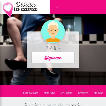
margie
5
0
1
0
3
PUBLICACIONES
SIGUIENDO
SEGUIDORES
FAVORITOS
SEXICONS
Publicaciones de margie