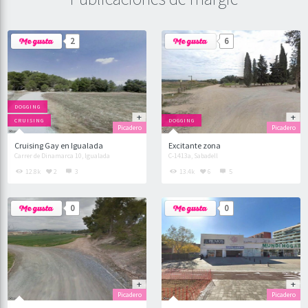
2
6
DOGGING
CRUISING
DOGGING
Picadero
Picadero
Cruising Gay en Igualada
Excitante zona
Carrer de Dinamarca 10, Igualada
C-1413a, Sabadell
12.8k
2
3
13.4k
6
5
0
0
Picadero
Picadero