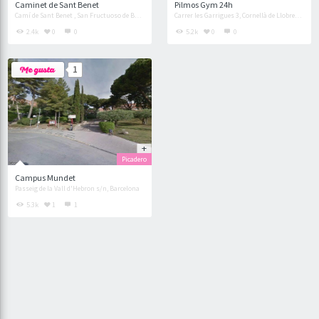
Caminet de Sant Benet
Pilmos Gym 24h
Camí de Sant Benet , San Fructuoso de Bages
Carrer les Garrigues 3, Cornellà de Llobregat
2.4k
0
0
5.2k
0
0
1
Picadero
Campus Mundet
Passeig de la Vall d'Hebron s/n, Barcelona
5.3k
1
1