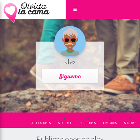
alex
1
0
0
0
2
PUBLICACIONES
SIGUIENDO
SEGUIDORES
FAVORITOS
SEXICONS
Publicaciones de alex