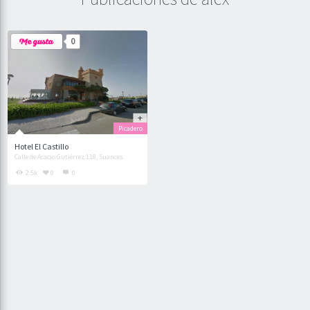
0
Picadero
Hotel El Castillo
Calle de Acacio Gutiérrez 118, Suances
2.5k
0
0