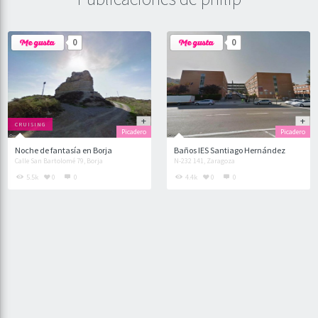
0
0
CRUISING
Picadero
Picadero
Noche de fantasía en Borja
Baños IES Santiago Hernández
Calle San Bartolomé 79, Borja
N-232 141, Zaragoza
5.5k
0
0
4.4k
0
0