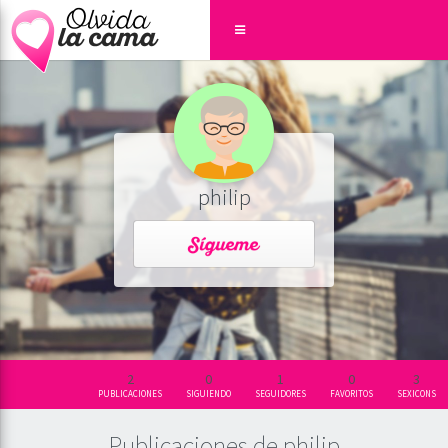
philip
2
0
1
0
3
PUBLICACIONES
SIGUIENDO
SEGUIDORES
FAVORITOS
SEXICONS
Publicaciones de philip