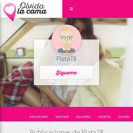
Plata78
0
1
0
8
4
PUBLICACIONES
SIGUIENDO
SEGUIDORES
FAVORITOS
SEXICONS
Publicaciones de Plata78