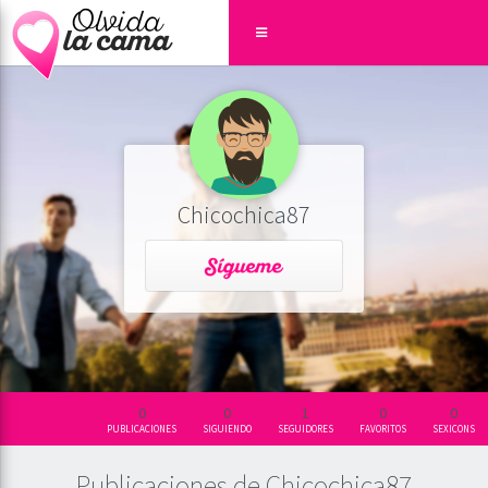
Chicochica87
0
0
1
0
0
PUBLICACIONES
SIGUIENDO
SEGUIDORES
FAVORITOS
SEXICONS
Publicaciones de Chicochica87