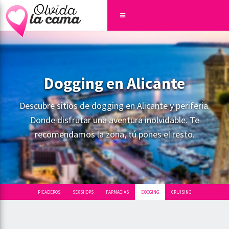
Dogging en Alicante
Descubre sitios de dogging en Alicante y periferia.
Donde disfrutar una aventura inolvidable. Te
recomendamos la zona, tú pones el resto.
PICADEROS
SEXSHOPS
FARMACIAS
DOGGING
CRUISING