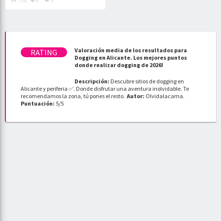
7.5k
0
0
Valoración media de los resultados para
Dogging en Alicante. Los mejores puntos
donde realizar dogging de 2026!
Descripción:
Descubre sitios de dogging en
Alicante y periferia ✅. Donde disfrutar una aventura inolvidable. Te
recomendamos la zona, tú pones el resto.
Autor:
Olvidalacama
.
Puntuación:
5
/
5