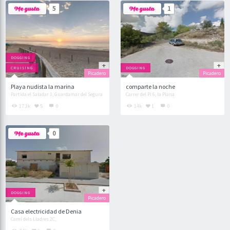
5
1
DOGGING
CRUISING
DOGGING
Picadero
Picadero
Playa nudista la marina
comparte la noche
Partida el Saladar 1, Guardamar del Segura
Carrer del Pi 6, la Plana
17.3k
5
0
14k
1
0
0
DOGGING
Picadero
Casa electricidad de Denia
Camí dels Lladres 2C,