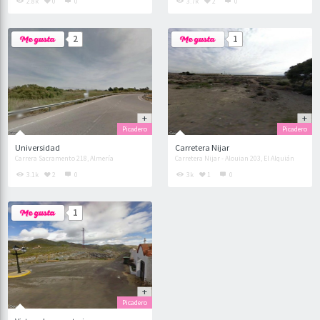
2.8k
0
0
3.7k
2
0
2
1
Picadero
Picadero
Universidad
Carretera Nijar
Carrera Sacramento 218, Almería
Carretera Nijar - Alouian 203, El Alquián
3.1k
2
0
3k
1
0
1
Picadero