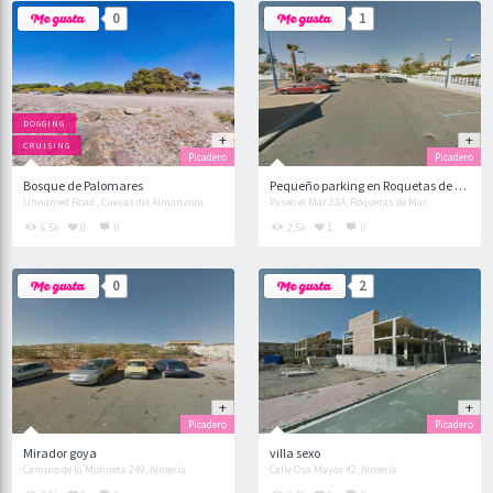
0
1
DOGGING
CRUISING
Picadero
Picadero
Bosque de Palomares
Pequeño parking en Roquetas de Mar
Unnamed Road , Cuevas del Almanzora
Paseo el Mar 33A, Roquetas de Mar
6.5k
0
0
2.5k
1
0
0
2
Picadero
Picadero
Mirador goya
villa sexo
Camino de la Molineta 249, Almería
Calle Osa Mayor 42, Almería