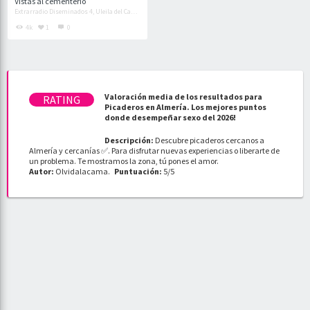
Vistas al cementerio
Extrarradio Diseminados 4, Uleila del Campo
4k
1
0
Valoración media de los resultados para
Picaderos en Almería. Los mejores puntos
donde desempeñar sexo del 2026!
Descripción:
Descubre picaderos cercanos a
Almería y cercanías ✅. Para disfrutar nuevas experiencias o liberarte de
un problema. Te mostramos la zona, tú pones el amor.
Autor:
Olvidalacama
.
Puntuación:
5
/
5