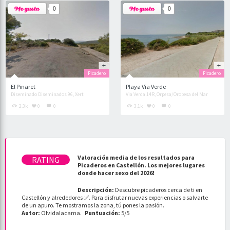
0
0
Picadero
Picadero
El Pinaret
Playa Via Verde
Diseminado Diseminados 96, Xert
Via Verda 14R, Orpesa/Oropesa del Mar
2.3k
0
0
3.1k
0
0
Valoración media de los resultados para
Picaderos en Castellón. Los mejores lugares
donde hacer sexo del 2026!
Descripción:
Descubre picaderos cerca de ti en
Castellón y alrededores ✅. Para disfrutar nuevas experiencias o salvarte
de un apuro. Te mostramos la zona, tú pones la pasión.
Autor:
Olvidalacama
.
Puntuación:
5
/
5