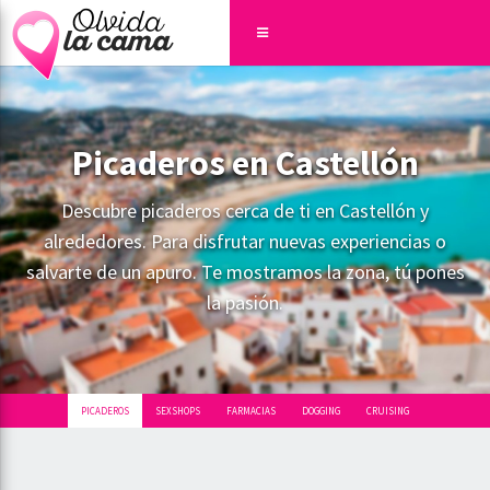
Picaderos en Castellón
Descubre picaderos cerca de ti en Castellón y
alrededores. Para disfrutar nuevas experiencias o
salvarte de un apuro. Te mostramos la zona, tú pones
la pasión.
PICADEROS
SEXSHOPS
FARMACIAS
DOGGING
CRUISING