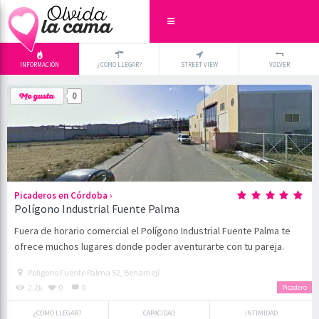
INFORMACIÓN
¿COMO LLEGAR?
STREET VIEW
VOLVER
+
×
0
-
›
Picaderos en Córdoba
Polígono Industrial Fuente Palma
Fuera de horario comercial el Polígono Industrial Fuente Palma te
ofrece muchos lugares donde poder aventurarte con tu pareja.
Poligono Fuente Palma 52, Benamejí
2.2k
0
0
Picadero
¿COMO LLEGAR?
CAPACIDAD
INTIMIDAD