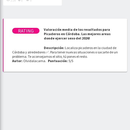
2.2k
0
0
Valoración media de los resultados para
Picaderos en Córdoba. Las mejores areas
donde ejercer sexo del 2026!
Descripción:
Localiza picaderos en la ciudad de
Córdoba y alrededores ✅. Para tener nuevas situaciones o sacarte de un
problema. Te aconsejamos el sitio, tú pones el resto.
Autor:
Olvidalacama
.
Puntuación:
5
/
5