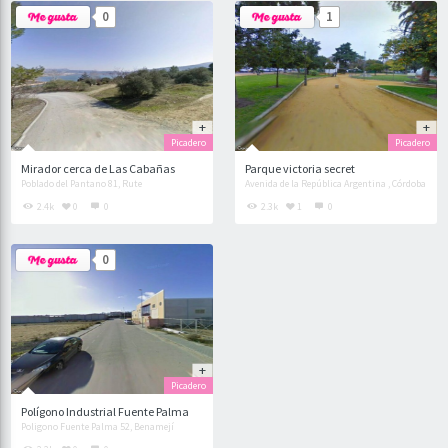
0
1
Picadero
Picadero
Mirador cerca de Las Cabañas
Parque victoria secret
Poblado del Pantano 81, Rute
Avenida de la República Argentina , Córdoba
2.4k
0
0
2.3k
1
0
0
Picadero
Polígono Industrial Fuente Palma
Poligono Fuente Palma 52, Benamejí