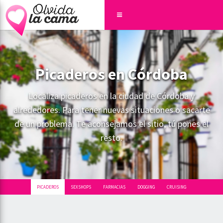
Picaderos en Córdoba
Localiza picaderos en la ciudad de Córdoba y
alrededores. Para tener nuevas situaciones o sacarte
de un problema. Te aconsejamos el sitio, tú pones el
resto.
PICADEROS
SEXSHOPS
FARMACIAS
DOGGING
CRUISING