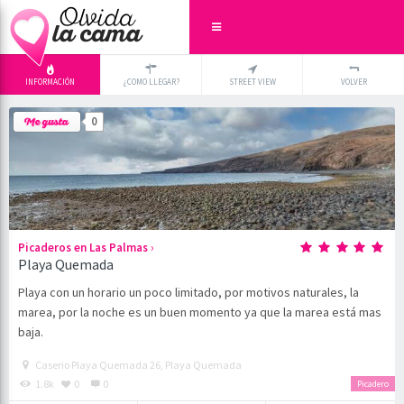
INFORMACIÓN
¿COMO LLEGAR?
STREET VIEW
VOLVER
+
×
0
-
›
Picaderos en Las Palmas
Playa Quemada
Playa con un horario un poco limitado, por motivos naturales, la
marea, por la noche es un buen momento ya que la marea está mas
baja.
Caserio Playa Quemada 26, Playa Quemada
1.8k
0
0
Picadero