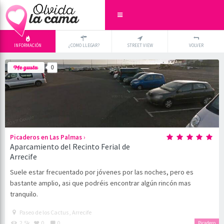
INFORMACIÓN
¿COMO LLEGAR?
STREET VIEW
VOLVER
+
×
0
-
›
Picaderos en Las Palmas
Aparcamiento del Recinto Ferial de
Arrecife
Suele estar frecuentado por jóvenes por las noches, pero es
bastante amplio, asi que podréis encontrar algún rincón mas
tranquilo.
Paseo de los Cactus , Arrecife
2.5k
0
0
Picadero