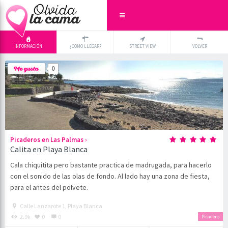
INFORMACIÓN
¿COMO LLEGAR?
STREET VIEW
VOLVER
+
×
0
-
›
Picaderos en Las Palmas
Calita en Playa Blanca
Cala chiquitita pero bastante practica de madrugada, para hacerlo
con el sonido de las olas de fondo. Al lado hay una zona de fiesta,
para el antes del polvete.
Calle Lanzarote 1, Playa Blanca
2.9k
0
0
Picadero