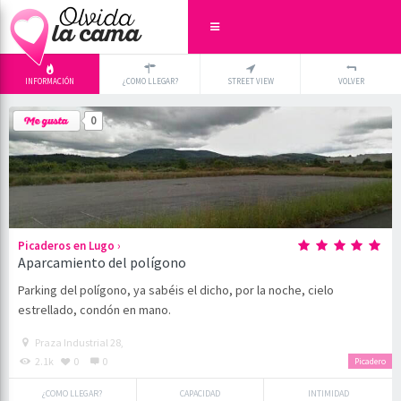
INFORMACIÓN
¿COMO LLEGAR?
STREET VIEW
VOLVER
+
×
0
-
›
Picaderos en Lugo
Aparcamiento del polígono
Parking del polígono, ya sabéis el dicho, por la noche, cielo
estrellado, condón en mano.
Praza Industrial 28,
2.1k
0
0
Picadero
¿COMO LLEGAR?
CAPACIDAD
INTIMIDAD