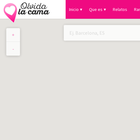
Inicio
Que es
Relatos
Ra
+
×
-