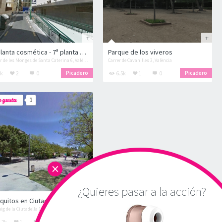
1ª planta cosmética - 7ª planta orgasmo!
Parque de los viveros
Carrer de les Monges de Santa Caterina 6, València
Carrer de Cavanilles 3, València
Picadero
Picadero
k
2
0
6.5k
1
0
1
×
¿Quieres pasar a la acción?
quitos en Ciutadella
ig de la Ciutadella 19, València
Picadero
.2k
1
0