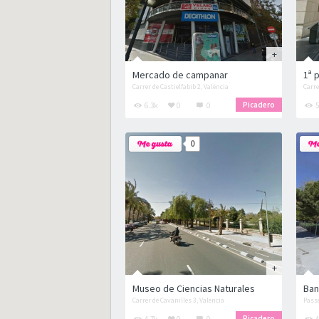
Mercado de campanar
Carrer de Castielfabib 2, València
Picadero
6.3k
0
0
5
0
Museo de Ciencias Naturales
Ban
Carrer de Cavanilles 3, Valencia
Passe
Picadero
4.7k
0
0
4