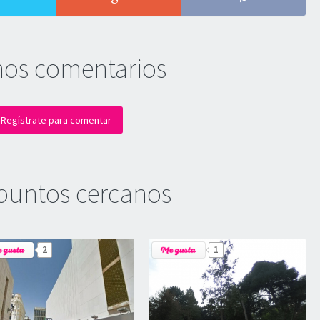
mos comentarios
Regístrate para comentar
puntos cercanos
2
1