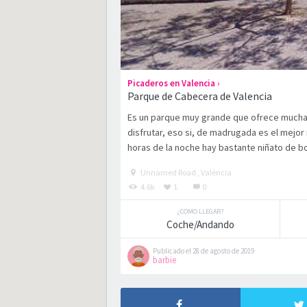
›
Picaderos en Valencia
Parque de Cabecera de Valencia
Es un parque muy grande que ofrece muchas 
disfrutar, eso si, de madrugada es el mejo
horas de la noche hay bastante niñato de bo
Unnamed Road , València
4.6k
1
0
¿COMO LLEGAR?
Coche/Andando
Publicado el 28 de agosto de 2019
barbie