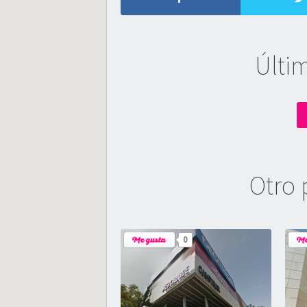
Últi
Otro 
0