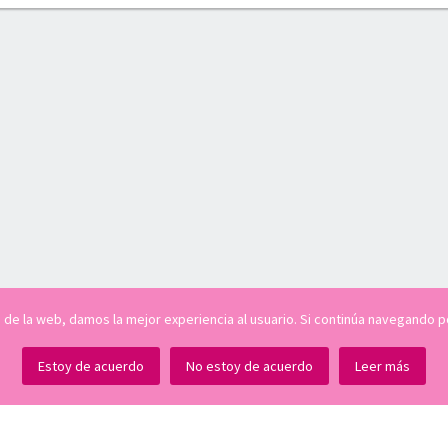
isis de la web, damos la mejor experiencia al usuario. Si continúa navegand
Estoy de acuerdo
No estoy de acuerdo
Leer más
Acerca de
Comunidad