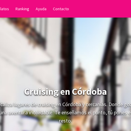
latos
Ranking
Ayuda
Contacto
Cruising en Córdoba
caliza lugares de cruising en Córdoba y cercanías. Donde go
una aventura inolvidable. Te enseñamos el punto, tú pones e
resto.