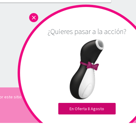
×
¿Quieres pasar a la acción?
o por este sitio asumiremos que está de acuerdo.
En Oferta 8 Agosto
Social