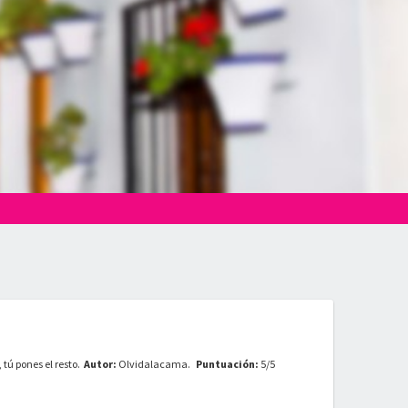
tú pones el resto.
Autor:
Olvidalacama
.
Puntuación:
5
/
5