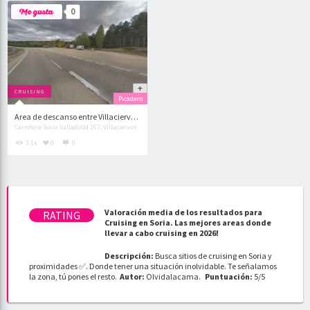
0
CRUISING
Picadero
Area de descanso entre Villaciervos y Carboner
Carretera Soria Valladolid 167, Villaciervos
3.1k
0
0
Valoración media de los resultados para
Cruising en Soria. Las mejores areas donde
llevar a cabo cruising en 2026!
Descripción:
Busca sitios de cruising en Soria y
proximidades ✅. Donde tener una situación inolvidable. Te señalamos
la zona, tú pones el resto.
Autor:
Olvidalacama
.
Puntuación:
5
/
5