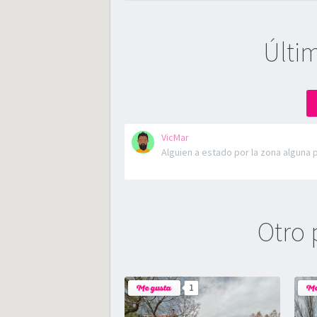
Últi
VicMar
Alguien a estado por la zona alguna 
Otro 
1