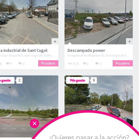
a industrial de Sant Cugat
Descampado power
r Joan Buscalla 6, Sant Cugat del Vallès
Avinguda de les Roquetes 31, Sant Cugat del Vallès
Picadero
Picadero
k
4
0
4.7k
1
0
2
0
×
¿Quieres pasar a la acción?