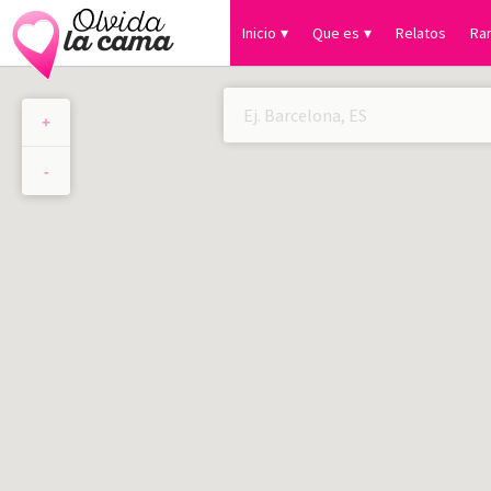
Inicio
Que es
Relatos
Ra
+
×
-