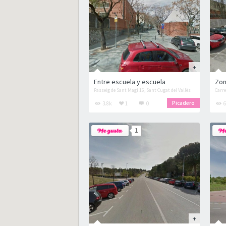
Entre escuela y escuela
Zon
Passeig de Sant Magí 16, Sant Cugat del Vallès
Carre
Picadero
3.8k
1
0
6
1