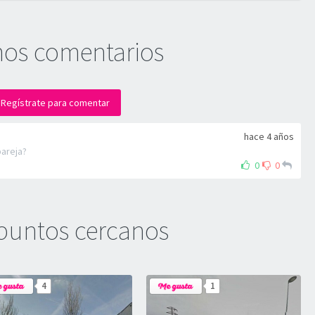
mos comentarios
Regístrate para comentar
hace 4 años
pareja?
0
0
puntos cercanos
4
1