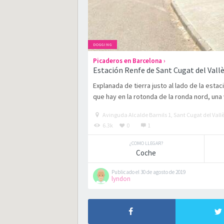
DOGGING
›
Picaderos en Barcelona
Estación Renfe de Sant Cugat del Vall
Explanada de tierra justo al lado de la esta
que hay en la rotonda de la ronda nord, una v
Avinguda Alcalde Barnils 1, Sant Cugat del Vall
6.3k
0
1
¿COMO LLEGAR?
Coche
Publicado el 30 de agosto de 2019
lyndon