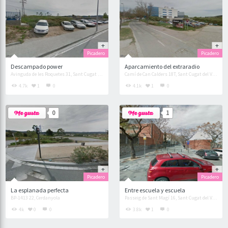
Picadero
Picadero
Descampado power
Aparcamiento del extraradio
Avinguda de les Roquetes 31, Sant Cugat del Vallès
Camí de Can Calders 18T, Sant Cugat del Vallès
4.7k
1
0
4.1k
1
0
0
1
Picadero
Picadero
La esplanada perfecta
Entre escuela y escuela
BP-1413 22, Cerdanyola
Passeig de Sant Magí 16, Sant Cugat del Vallès
4k
0
0
3.8k
1
0