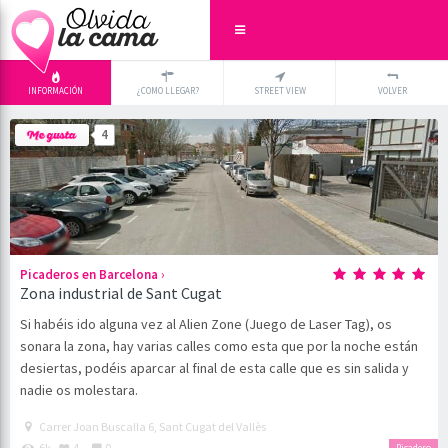
INFORMACIÓN
¿COMO LLEGAR?
STREET VIEW
VOLVER
+
×
4
-
›
Picaderos en Barcelona
Zona industrial de Sant Cugat
Si habéis ido alguna vez al Alien Zone (Juego de Laser Tag), os
sonara la zona, hay varias calles como esta que por la noche están
desiertas, podéis aparcar al final de esta calle que es sin salida y
nadie os molestara.
Carrer Joan Buscalla 6, Sant Cugat del Vallès
6k
4
0
Picadero