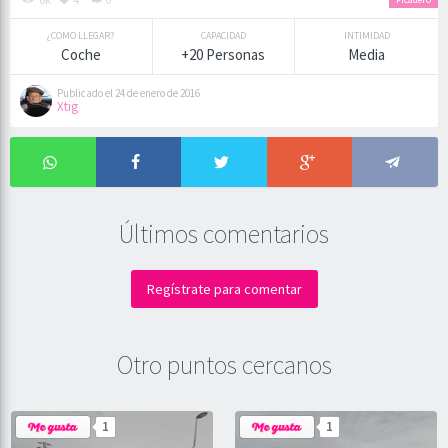
¿COMO LLEGAR?
CAPACIDAD
INTIMIDAD
Coche
+20 Personas
Media
Publicado el 24 de enero de 2016
Xtig
Últimos comentarios
Regístrate para comentar
Otro puntos cercanos
1
1