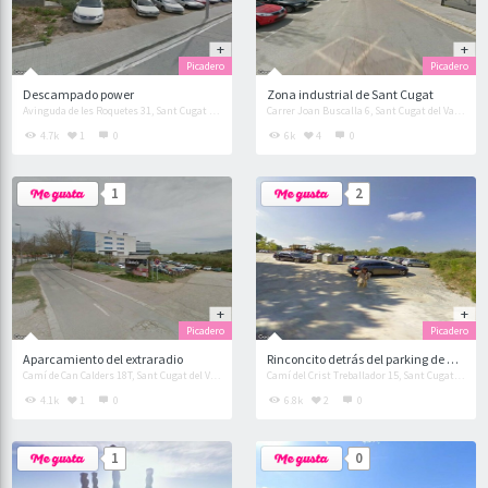
Picadero
Picadero
Descampado power
Zona industrial de Sant Cugat
Avinguda de les Roquetes 31, Sant Cugat del Vallès
Carrer Joan Buscalla 6, Sant Cugat del Vallès
4.7k
1
0
6k
4
0
1
2
Picadero
Picadero
Aparcamiento del extraradio
Rinconcito detrás del parking de Escola Avenç
Camí de Can Calders 18T, Sant Cugat del Vallès
Camí del Crist Treballador 15, Sant Cugat del Vallès
4.1k
1
0
6.8k
2
0
1
0