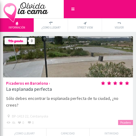
INFORMACIÓN
¿COMO LLEGAR?
STREET VIEW
VOLVER
+
×
0
-
›
Picaderos en Barcelona
La esplanada perfecta
Sólo debes encontrar la esplanada perfecta de tu ciudad, ¿no
crees?
BP-1413 22, Cerdanyola
4k
0
0
Picadero
¿COMO LLEGAR?
CAPACIDAD
INTIMIDAD